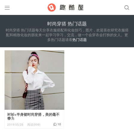


时尚穿搭 热门话题
时尚穿搭 热门话题每天分享衣服搭配和化妆技巧，图片，欢迎喜欢研究衣服搭
配和精致化妆的朋友来一起学习学习，交流，做一个会穿衣会打扮的女人。更
多热门话题请看
热门话题
衬衫+半身裙时尚穿搭，美的毫不
费力

10
2019/05/28
阅读(999)