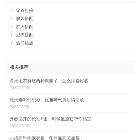
穿衣打扮
服装搭配
胖人搭配
卫衣搭配
热门话题
相关推荐
冬天毛衣有这两种就够了，怎么搭都好看
2020/08/05
秋天选对针织衫，优雅与气质尽情绽放
2020/08/05
开春必穿的长袖T恤，时髦显瘦它帮你搞定
2020/08/05
小清新针织连衣裙，冬日显高又显瘦！