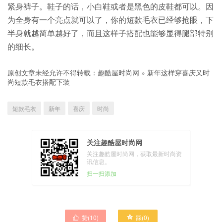
紧身裤子。鞋子的话，小白鞋或者是黑色的皮鞋都可以。因
为全身有一个亮点就可以了，你的短款毛衣已经够抢眼，下
半身就越简单越好了，而且这样子搭配也能够显得腿部特别
的细长。
原创文章未经允许不得转载：
趣酷屋时尚网
»
新年这样穿喜庆又时
尚短款毛衣搭配下装
短款毛衣
新年
喜庆
时尚
关注趣酷屋时尚网
关注趣酷屋时尚网，获取最新时尚资
讯信息。
扫一扫添加
赞(
10
)
踩(
0
)

