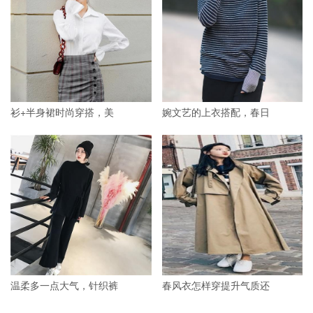
衫+半身裙时尚穿搭，美
婉文艺的上衣搭配，春日
温柔多一点大气，针织裤
春风衣怎样穿提升气质还