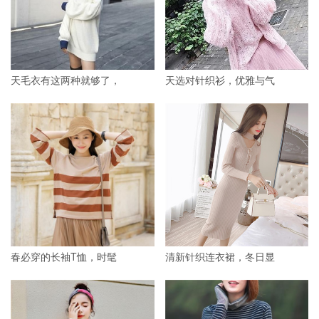
天毛衣有这两种就够了，
天选对针织衫，优雅与气
春必穿的长袖T恤，时髦
清新针织连衣裙，冬日显